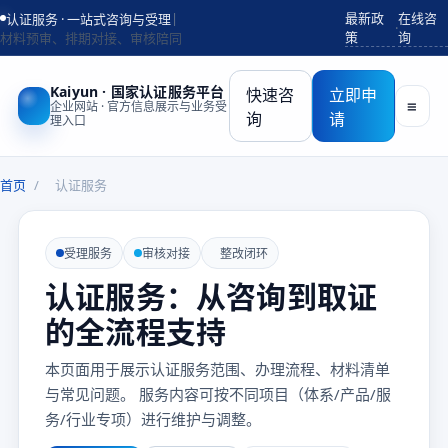
|
最新政
在线咨
认证服务 · 一站式咨询与受理
·
策
询
材料预审、排期对接、审核陪同
Kaiyun · 国家认证服务平台
快速咨
立即申
≡
企业网站 · 官方信息展示与业务受
询
请
理入口
首页
/
认证服务
受理服务
审核对接
整改闭环
认证服务：从咨询到取证
的全流程支持
本页面用于展示认证服务范围、办理流程、材料清单
与常见问题。 服务内容可按不同项目（体系/产品/服
务/行业专项）进行维护与调整。